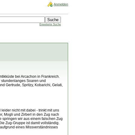
Anmelden
Erweiterte Suche
ntikküste bei Arcachon in Frankreich.
für stundenlanges Soaren und
 Gertrude, Spritzy, Kobarichi, Gelati,
der nicht mit dabei - trinkt mit uns
r, Mogli und Zirberl in den Zug nach
de springen wir aus einem falschen Zug
ie Zug-Gruppe ist damit vollständig.
 aufgrund eines Missverständnisses