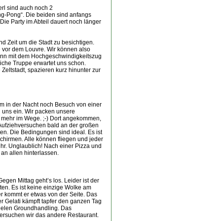
rl sind auch noch 2
ng-Pong“. Die beiden sind anfangs
ie Party im Abteil dauert noch länger
d Zeit um die Stadt zu besichtigen.
e vor dem Louvre. Wir können also
 dann mit dem Hochgeschwindigkeitszug
iche Truppe erwartet uns schon.
eltstadt, spazieren kurz hinunter zur
m in der Nacht noch Besuch von einer
ei uns ein. Wir packen unsere
s mehr im Wege. ;-) Dort angekommen,
 Aufziehversuchen bald an der großen
en. Die Bedingungen sind ideal. Es ist
Schirmen. Alle können fliegen und jeder
hr. Unglaublich! Nach einer Pizza und
n allen hinterlassen.
gen Mittag geht’s los. Leider ist der
ten. Es ist keine einzige Wolke am
er kommt er etwas von der Seite. Das
r Gelati kämpft tapfer den ganzen Tag
vielen Groundhandling. Das
versuchen wir das andere Restaurant.