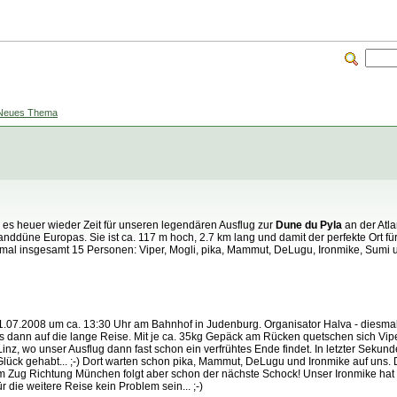
Neues Thema
es heuer wieder Zeit für unseren legendären Ausflug zur
Dune du Pyla
an der Atla
anddüne Europas. Sie ist ca. 117 m hoch, 2.7 km lang und damit der perfekte Ort 
al insgesamt 15 Personen: Viper, Mogli, pika, Mammut, DeLugu, Ironmike, Sumi und
07.2008 um ca. 13:30 Uhr am Bahnhof in Judenburg. Organisator Halva - diesmal lei
s dann auf die lange Reise. Mit je ca. 35kg Gepäck am Rücken quetschen sich Vipe
inz, wo unser Ausflug dann fast schon ein verfrühtes Ende findet. In letzter Sekun
Glück gehabt... ;-) Dort warten schon pika, Mammut, DeLugu und Ironmike auf uns. D
 Im Zug Richtung München folgt aber schon der nächste Schock! Unser Ironmike hat
ür die weitere Reise kein Problem sein... ;-)