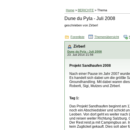
Home
>
BERICHTE
> Thema
Dune du Pyla - Juli 2008
geschrieben von Zirberl
Forenliste
Themenübersicht
Zirberl
Dune du Pyla - Juli 2008
23. Juli 2014 21:56
Projekt Sandhaufen 2008
Nach einer Pause im Jahr 2007 wurde 
Es handelt sich dabei um die größte S
Groundhandling. Mit dabei waren diesm
Roberti, Sigi, Mutzes und Zirberl.
Tag 1:
Das Projekt Sandhaufen beginnt am 11.
noch ein Abschiedsbier und schickt un
Leoben. Von dort geht es weiter nach L
und reisen weiter Richtung Salzburg. 
Der Rest reist ja mit Campingbus an.
kein Zugticket gekauft. Dies soll aber f