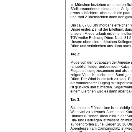
Im München beziehen wir unseren Schl
Südkoreanerinnen einquartiert. Aufgr
etwas schüchtern, aber nach ein paar 
und statt 2 übernachten dann dort glei
Um ca. 07:00 Uhr morgens erreichen wir
Unser erstes Ziel ist der Eifelturm, 
unseren Fliegerurlaub mit einem tolle
TGV weiter Richtung Düne. Nach 31,5 S
Unsere oberösterreichischen Kollegen 
Düne und verkriechen uns dann nach e
Tag 2:
Müde von den Strapazen der Anreise s
(angeblich leider vierbeinigen) Katze ;
Flugausrüstung zusammen und als unse
zeigen Viper, Kobarichi und Sumi glei
Düne. Der Wind ist einfach zu stark. E
ein wunderbarer Flugtag mit super toll
ist glücklich und zufrieden. Sogar wä
einem Bierchen wird es dann aber bal
Tag 3:
Schon beim Frühstücken ist es richtig 
Wind viel zu schwach. Auch unser Koba
Himmel zu sehen, ideal zum in der Son
Hin- und Herfliegen ist wesentlich m
auf der großen Düne. Gegen 20:30 Uhr
Abendessen am Campingplatz ist wieder