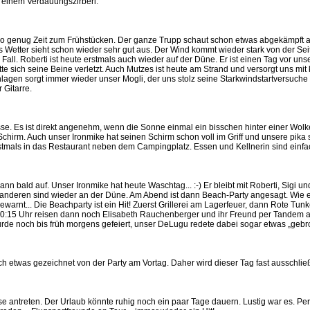
 einem Verdauungszirberl.
so genug Zeit zum Frühstücken. Der ganze Trupp schaut schon etwas abgekämpft a
Wetter sieht schon wieder sehr gut aus. Der Wind kommt wieder stark von der Seit
Fall. Roberti ist heute erstmals auch wieder auf der Düne. Er ist einen Tag vor un
 sich seine Beine verletzt. Auch Mutzes ist heute am Strand und versorgt uns mit
agen sorgt immer wieder unser Mogli, der uns stolz seine Starkwindstartversuche 
 Gitarre.
sse. Es ist direkt angenehm, wenn die Sonne einmal ein bisschen hinter einer Wolk
rm. Auch unser Ironmike hat seinen Schirm schon voll im Griff und unsere pika s
mals in das Restaurant neben dem Campingplatz. Essen und Kellnerin sind einfach
n bald auf. Unser Ironmike hat heute Waschtag... :-) Er bleibt mit Roberti, Sigi 
 anderen sind wieder an der Düne. Am Abend ist dann Beach-Party angesagt. Wie e
ewarnt... Die Beachparty ist ein Hit! Zuerst Grillerei am Lagerfeuer, dann Rote Tu
:15 Uhr reisen dann noch Elisabeth Rauchenberger und ihr Freund per Tandem an
rde noch bis früh morgens gefeiert, unser DeLugu redete dabei sogar etwas „gebroch
ch etwas gezeichnet von der Party am Vortag. Daher wird dieser Tag fast ausschlie
e antreten. Der Urlaub könnte ruhig noch ein paar Tage dauern. Lustig war es. Perf