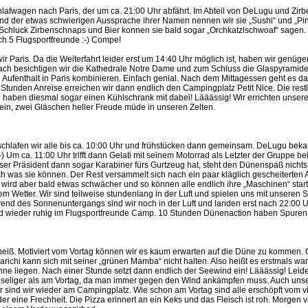
afwagen nach Paris, der um ca. 21:00 Uhr abfährt. Im Abteil von DeLugu und Zirbe
und der etwas schwierigen Aussprache ihrer Namen nennen wir sie „Sushi“ und „Pi
Schluck Zirbenschnaps und Bier konnen sie bald sogar „Orchkatzlschwoaf“ sagen. D
ch 5 Flugsportfreunde :-) Compe!
 Paris. Da die Weiterfahrt leider erst um 14:40 Uhr möglich ist, haben wir genügen
danach besichtigen wir die Kathedrale Notre Dame und zum Schluss die Glaspyramid
n Aufenthalt in Paris kombinieren. Einfach genial. Nach dem Mittagessen geht es
tunden Anreise erreichen wir dann endlich den Campingplatz Petit Nice. Die restl
haben diesmal sogar einen Kühlschrank mit dabei! Lääässig! Wir errichten unsere Z
in, zwei Gläschen heller Freude müde in unseren Zelten.
chlafen wir alle bis ca. 10:00 Uhr und frühstücken dann gemeinsam. DeLugu beka
-) Um ca. 11:00 Uhr trifft dann Gelati mit seinem Motorrad als Letzter der Gruppe b
r Präsident dann sogar Karabiner fürs Gurtzeug hat, steht den Dünenspaß nicht
ch was sie können. Der Rest versammelt sich nach ein paar kläglich gescheiterten
r wird aber bald etwas schwächer und so können alle endlich ihre „Maschinen“ start
em Wetter. Wir sind teilweise stundenlang in der Luft und spielen uns mit unseren 
hrend des Sonnenuntergangs sind wir noch in der Luft und landen erst nach 22:00 U
d wieder ruhig im Flugsportfreunde Camp. 10 Stunden Dünenaction haben Spuren a
heiß. Motiviert vom Vortag können wir es kaum erwarten auf die Düne zu kommen. Ge
richi kann sich mit seiner „grünen Mamba“ nicht halten. Also heißt es erstmals war
ne liegen. Nach einer Stunde setzt dann endlich der Seewind ein! Lääässig! Leid
ühseliger als am Vortag, da man immer gegen den Wind ankämpfen muss. Auch unse
 sind wir wieder am Campingplatz. Wie schon am Vortag sind alle erschöpft vom 
 eine Frechheit. Die Pizza erinnert an ein Keks und das Fleisch ist roh. Morgen 