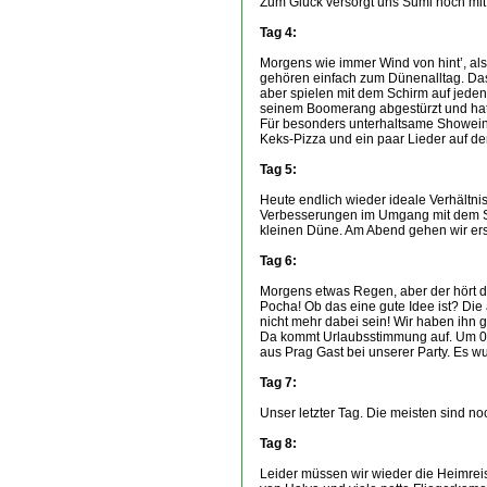
Zum Glück versorgt uns Sumi noch mit
Tag 4:
Morgens wie immer Wind von hint’, al
gehören einfach zum Dünenalltag. Das 
aber spielen mit dem Schirm auf jeden 
seinem Boomerang abgestürzt und hatte
Für besonders unterhaltsame Showeinl
Keks-Pizza und ein paar Lieder auf der
Tag 5:
Heute endlich wieder ideale Verhältni
Verbesserungen im Umgang mit dem Schi
kleinen Düne. Am Abend gehen wir erst
Tag 6:
Morgens etwas Regen, aber der hört dan
Pocha! Ob das eine gute Idee ist? Die
nicht mehr dabei sein! Wir haben ihn g
Da kommt Urlaubsstimmung auf. Um 00
aus Prag Gast bei unserer Party. Es wu
Tag 7:
Unser letzter Tag. Die meisten sind no
Tag 8:
Leider müssen wir wieder die Heimreis