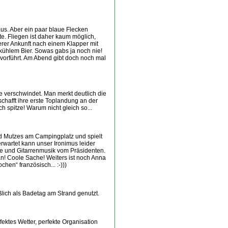
us. Aber ein paar blaue Flecken
e. Fliegen ist daher kaum möglich,
serer Ankunft nach einem Klapper mit
 kühlem Bier. Sowas gabs ja noch nie!
vorführt. Am Abend gibt doch noch mal
e verschwindet. Man merkt deutlich die
chafft ihre erste Toplandung an der
 spitze! Warum nicht gleich so...
und Mutzes am Campingplatz und spielt
rwartet kann unser Ironimus leider
nke und Gitarrenmusik vom Präsidenten.
! Coole Sache! Weiters ist noch Anna
en“ französisch... :-)))
ßlich als Badetag am Strand genutzt.
ektes Wetter, perfekte Organisation