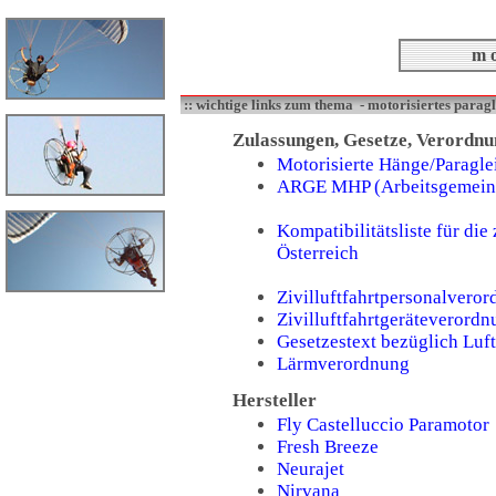
m o 
:: wichtige links zum thema - motorisiertes paragle
Zulassungen, Gesetze, Verordn
Motorisierte Hänge/Paragle
ARGE MHP (Arbeitsgemein
Kompatibilitätsliste für di
Österreich
Zivilluftfahrtpersonalver
Zivilluftfahrtgeräteverord
Gesetzestext bezüglich Lu
Lärmverordnung
Hersteller
Fly Castelluccio Paramotor
Fresh Breeze
Neurajet
Nirvana