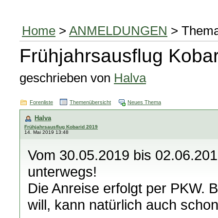
Home
>
ANMELDUNGEN
> Them
Frühjahrsausflug Koba
geschrieben von
Halva
Forenliste
Themenübersicht
Neues Thema
Halva
Frühjahrsausflug Kobarid 2019
14. Mai 2019 13:48
Vom 30.05.2019 bis 02.06.2019
unterwegs!
Die Anreise erfolgt per PKW. 
will, kann natürlich auch schon